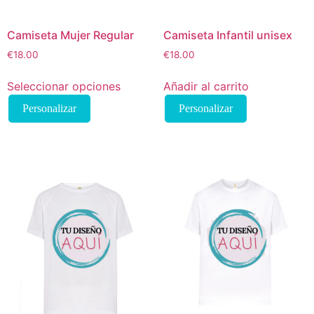
Camiseta Mujer Regular
Camiseta Infantil unisex
€
18.00
€
18.00
Seleccionar opciones
Añadir al carrito
Este
Personalizar
Personalizar
producto
tiene
múltiples
variantes.
Las
opciones
se
pueden
elegir
en
la
página