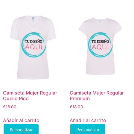
tiene
múltiples
variantes.
Las
opciones
se
pueden
elegir
en
la
página
de
producto
Camiseta Mujer Regular
Camiseta Mujer Regular
Cuello Pico
Premium
€
18.00
€
18.00
Añadir al carrito
Añadir al carrito
Personalizar
Personalizar