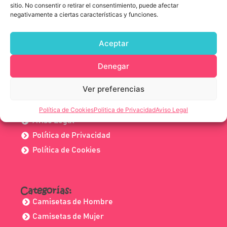
sitio. No consentir o retirar el consentimiento, puede afectar
Escríbenos
negativamente a ciertas características y funciones.
Aceptar
Mas información:
Sobre nosotros
Denegar
Preguntas Frecuentes
Ver preferencias
Guia de tallas
Condiciones de compra
Política de Cookies
Politica de Privacidad
Aviso Legal
Aviso Legal
Política de Privacidad
Política de Cookies
Categorías:
Camisetas de Hombre
Camisetas de Mujer